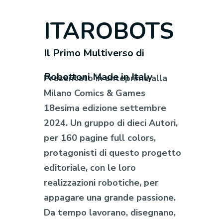
ITAROBOTS
Il Primo Multiverso di
Robottoni Made in Italy
Presentato in anteprima alla
Milano Comics & Games
18esima edizione settembre
2024. Un gruppo di dieci Autori,
per 160 pagine full colors,
protagonisti di questo progetto
editoriale, con le loro
realizzazioni robotiche, per
appagare una grande passione.
Da tempo lavorano, disegnano,