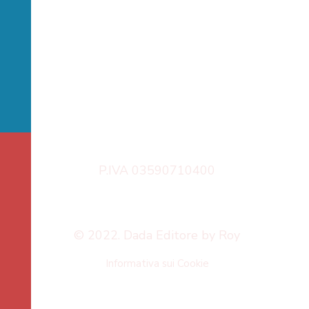
P.IVA 03590710400
© 2022. Dada Editore by Roy
Informativa sui Cookie